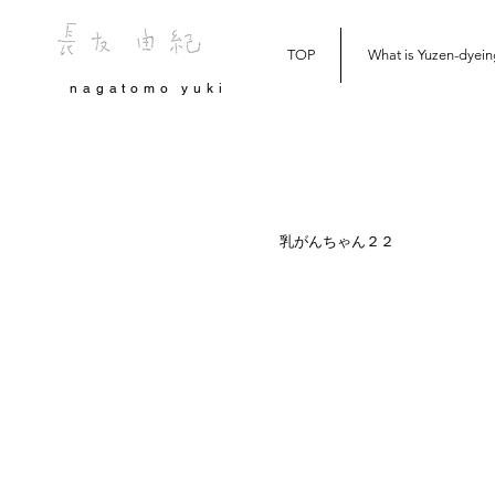
TOP
What is Yuzen-dyein
nagatomo yuki
乳がんちゃん２２