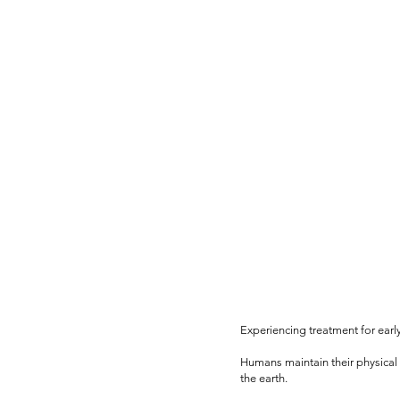
Experiencing treatment for earl
Humans maintain their physical
the earth.