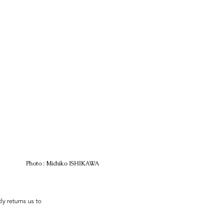
Photo : Michiko ISHIKAWA
y returns us to