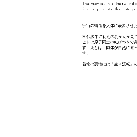
If we view death as the natural
face the present with greater pos
宇宙の構造を人体に表象させ
20代後半に初期の乳がんが見
ヒトは原子同士の結びつきで
す。死とは、肉体が自然に還
す。
​着物の裏地には「生々流転」