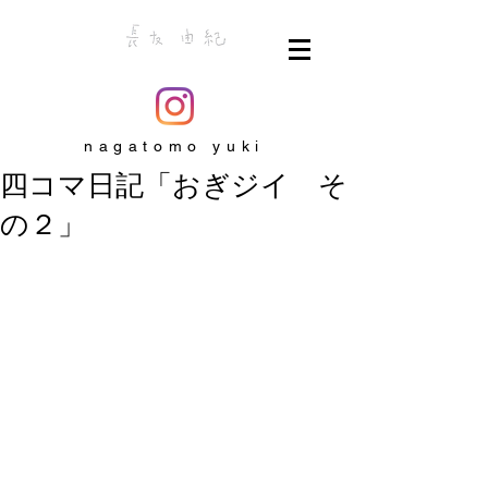
nagatomo yuki
四コマ日記「おぎジイ そ
の２」