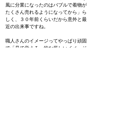
風に分業になったのはバブルで着物が
たくさん売れるようになってから」ら
しく、３０年前くらいだから意外と最
近の出来事ですね。
職人さんのイメージってやっぱり頑固
で「見て覚えろ」的な厳しいイメージ
ですけど、皆さんフレンドリーで気さ
くに教えてくださいます。ただ、絵の
ことになると、伝統的な加賀友禅と感
覚の違いが大きすぎるのか、「あんた
の絵見てると頭おかしくなるわー」と
金沢弁で笑ってらっしゃいました。
コメント