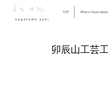
TOP
What is Yuzen-dyein
nagatomo yuki
卯辰山工芸