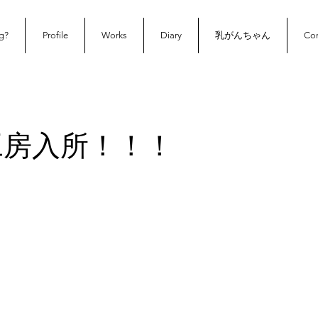
g?
Profile
Works
Diary
乳がんちゃん
Con
工房入所！！！