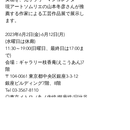
現アートソムリエの山本冬彦さんが推
薦する作家による工芸作品展で展示し
ます。
2023年6月2日(金)-6月12日(月)
(水曜日は休廊)
11:30～19:00(日曜日、最終日は17:00ま
で)
会場：ギャラリー枝香庵(えこうあん)7
階
〒104-0061 東京都中央区銀座3-3-12　
銀座ビルディング7階、8階
Tel 03-3567-8110
◎東京メトロ（丸ノ内線/銀座線/日比谷
線）銀座駅　Ｃ８出口１分
◎東京メトロ銀座一丁目駅(有楽町線)　
８番出口５分
◎ＪＲ有楽町駅(山手線/京浜東北線)　